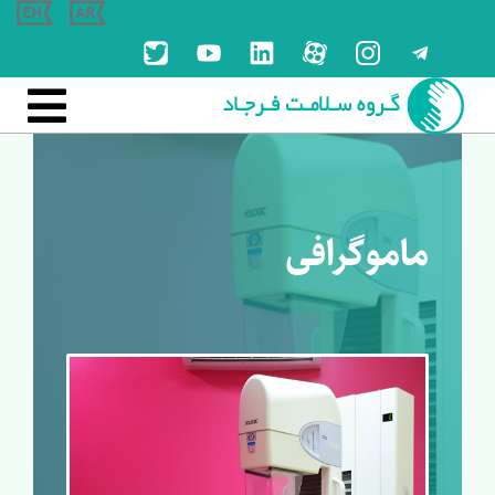

ماموگرافی