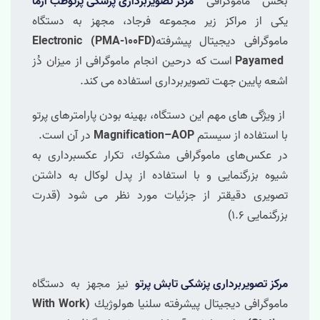
بخش ماموگرافی
مركز تصویربرداری پزشکی پرتوطب آزما
یکی از مراکز زیر مجموعه فرجاد، مجهز به دستگاه
ماموگرافی دیجیتال پیشرفته
Electronic (PMA-100FD)
Payamed
است که درحین انجام ماموگرافی از میزان دُز
اشعه پایین جهت تصویربرداری استفاده می کند.
از ویژگی های مهم این دستگاه، بهینه بودن پارامترهای پرتو
با استفاده از سیستم
Magnification–AOP
در آن است.
در عكس‌های ماموگرافی مشكوك، تكرار عكسبرداری به
شیوه بزرگنمایی و با استفاده از پدل لوكال به داشتن
تصویری دقیقتر از جزئیات مورد نظر می شود (قدرت
بزرگنمایی ۱.۶)
مركز تصویربرداری پزشکی تابش پرتو
نیز مجهز به دستگاه
ماموگرافی دیجیتال پیشرفته سلنیا هولوژیك
(With Work