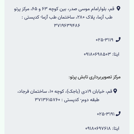
قم، بلوارامام موسی صدر، بین کوچه 63 و 65، مرکز پرتو
طب آزما، پلاک ۲۸۰، ساختمان طب آزما- کدپستی :
3719639486
025-3119
ایتا: 09180698503
مرکز تصویربرداری تابش پرتو
:
قم، خیابان 19دی (باجک)، کوچه 10، ساختمان فرجاد،
طبقه دوم- کدپستی : 3713615760
025-3191
ایتا: 09180697618