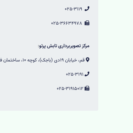
025-3119
025-36634978
مرکز تصویربرداری تابش پرتو
:
قم، خیابان 19دی (باجک)، کوچه 10، ساختمان فرجاد، طبقه دوم- کدپستی : 3713615760
025-3191
025-31915012