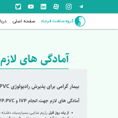
صفحه اصلی
دربا
آمادگی های لازم قبل از 
بیمار گرامی برای پذیرش رادیولوژی IVP.PVC و IVP لطفا به نكات زیرتوجه فرمایید در غیراینصورت از پذیرش شما معذوریم
آمادگی های لازم جهت انجام
IVP
و
VP.PVC
از یك روز قبل
رژیم غذایی بسیارسبك داشته ب