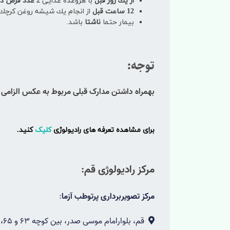
از یك روز قبل
با هروعده غذایی
2 عدد قرص دایمتیكون
12 ساعت قبل
از انجام یك شیشه روغن كرچ
بیمار حتما
ناشتا
باشد.
توجه:
بهمراه داشتن مدارک قبلی مربوط به عکس الزامی
برای مشاهده تعرفه های رادیولوژی
کلیک
کنید.
مرکز رادیولوژی قم:
مرکز تصویربرداری پرتوطب آزما
:
قم، بلوارامام موسی صدر، بین کوچه 63 و 65، مرکز پرتو طب آزما، پلاک ۲۸۰، ساختمان طب آزما- کدپستی : 3719639486