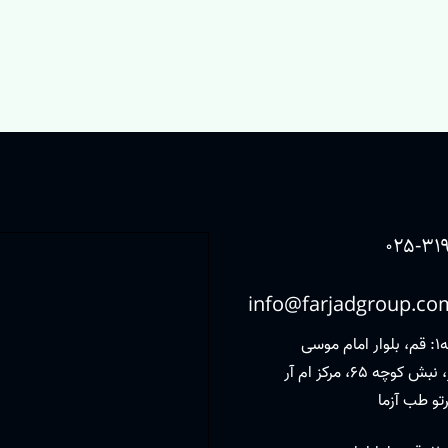
۰۲۵-۳۱۹
info@farjadgroup.co
شعبه1: قم، بلوار امام موسی
صدر، نبش کوچه 65، مرکز ام آر
تو طب آزما