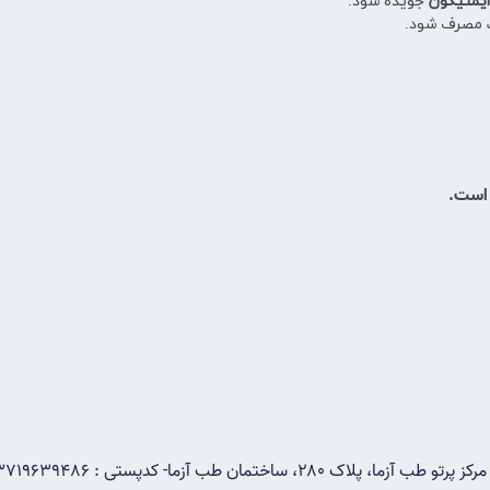
جویده شود.
ك مصرف شود.
 است.