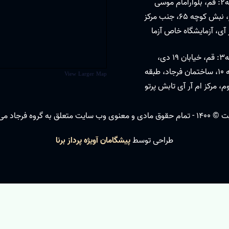
شعبه2: قم، بلوارامام موسی
صدر، نبش کوچه 65، جنب مرکز
 آی، آزمایشگاه خاص آزما
شعبه3: قم، خیابان 19 دی،
کوچه 10، ساختمان فرجاد، طبقه
View Larger Map
، مرکز ام آر آی تابش پرتو
ب سایت متعلق به گروه فرجاد می باشد.
طراحی توسط
پیشگامان آویژه پرداز برنا