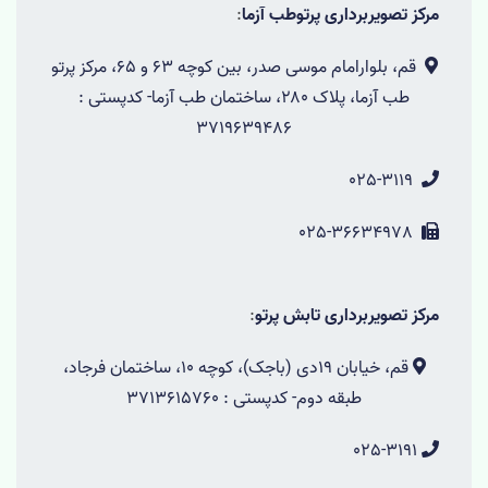
مرکز تصویربرداری پرتوطب آزما
:
قم، بلوارامام موسی صدر، بین کوچه 63 و 65، مرکز پرتو
طب آزما، پلاک ۲۸۰، ساختمان طب آزما- کدپستی :
3719639486
025-3119
025-36634978
مرکز تصویربرداری تابش پرتو
:
قم، خیابان 19دی (باجک)، کوچه 10، ساختمان فرجاد،
طبقه دوم- کدپستی : 3713615760
025-3191